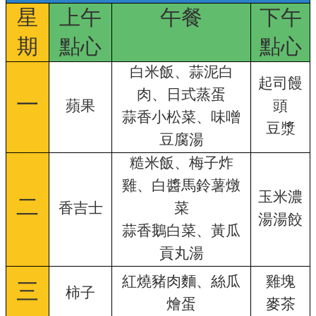
星
上午
午餐
下午
設
幼
期
點心
點心
兒
園
白米飯、蒜泥白
起司饅
學
肉、日式蒸蛋
一
生.
蘋果
頭
家
蒜香小松菜、
味噌
豆漿
長
豆腐湯
專
區
糙米飯、梅子炸
雞、白醬馬鈴薯燉
宣
玉米濃
二
導
香吉士
菜
專
湯湯餃
蒜香鵝白菜、
黃瓜
區
貢丸湯
活
動
紅燒豬肉麵、絲瓜
雞塊
三
成
柿子
果
燴蛋
麥茶