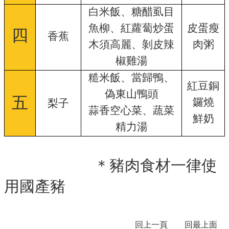
校
白米飯、糖醋虱目
務
魚柳、紅蘿蔔炒蛋
皮蛋瘦
E
四
香蕉
化
木須高麗、
剝皮辣
肉粥
百
椒雞湯
週
糙米飯、當歸鴨、
年
紅豆銅
校
偽東山鴨頭
五
鑼燒
梨子
慶
蒜香空心菜、
蔬菜
鮮奶
回
精力湯
首
頁
＊豬肉食材一律使
網
站
用國產豬
導
覽
雲
回上一頁
回最上面
林