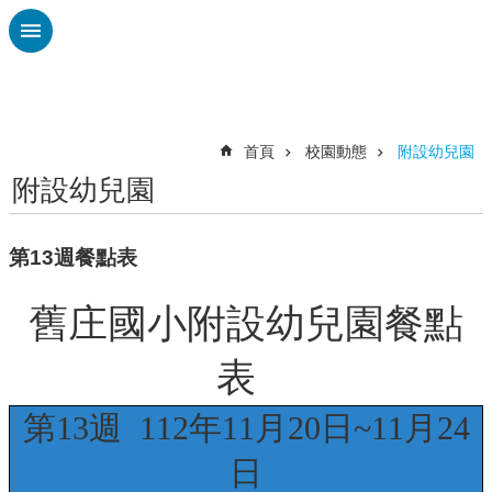
跳到主要內容區塊
進
階
搜
尋
首頁
校園動態
附設幼兒園
附設幼兒園
認
識
本
第13週餐點表
校
行
舊庄國小附設幼兒園餐點
政
與
表
教
學
第13週 112年11月20日~11月24
團
隊
日
附